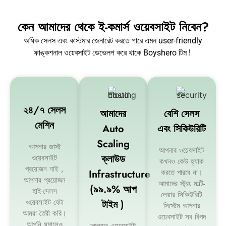
কেন আমাদের থেকে ই-কমার্স ওয়েবসাইট নিবেন?
অধিক সেলস এবং কাস্টমার জেনারেট করতে পারে এমন user-friendly
ফাঙ্কশনাল ওয়েবসাইট ডেভেলপ করে থাকে Boyshero টিম !
২৪/৭ সেলস
আমাদের
বেশি সেলস
মেশিন
Auto
এবং সিকিউরিটি
Scaling
আপনার জাস্ট
আপনার ওয়েবসাইট
ক্লাউড
ওয়েবসাইট
কখনও কেউ হ্যাক
প্রয়োজন নাই ,
Infrastructure
করতে পারবে না।
আপনার প্রয়োজন
আমাদের স্ট্রং মাল্টি-
(৯৯.৯% আপ
হাই-সেলস
লেয়ার সিকিউরিটি
ওয়েবসাইট যেটা
টাইম )
সিস্টেম আপনার
আমরা তৈরী করি।
ওয়েবসাইট সব বিপদ
আপনি ঘুমালেও
আপনার ওয়েবসাইট