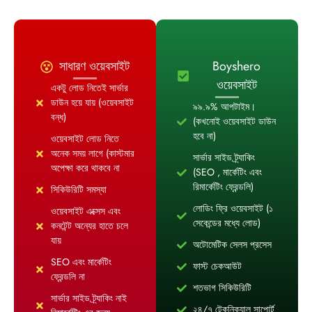
সাধারণ ওয়েবসাইট
Boyshero
ওয়েবসাইট
একটু লোড নিতেই সার্ভার
ডাউন হয়ে যায় (ওয়েবসাইট
৯৯.৯% আপটাইম।
বন্ধ)
(কখনোই ওয়েবসাইট ডাউন
হবে না)
ওয়েবসাইট লোড নিতে
অনেক সময় লাগে (কাস্টমার
সার্ভার সাইড ট্র্যাকিং
অপেক্ষা করে থাকবে না
(SEO , মার্কেটিং এবং
রিমার্কেটিং ফ্রেন্ডলি)
সিকিউরিটি সমস্যা
লোডিং ফ্রি ওয়েবসাইট (১
ওয়েবসাইট এক্সেস এবং
সেকেন্ডের মধ্যে লোড)
কনটেন্ট অন্যের হাতে চলে
যায়
অটোমেটিক সেলস প্রসেস
SEO এবং মার্কেটিং
ফাস্ট চেকআউট
ফ্রেন্ডলি না
শতভাগ সিকিউরিটি
সার্ভার সাইড ট্র্যাকিং নাই
২৪/৭ টেকনিক্যাল সাপোর্ট