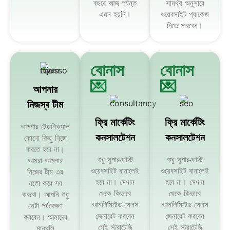
বছরে আজ পর্যন্ত
সামর্থ্য অনুসারে
এমন হয়নি।
ওয়েবসাইট প্যাকেজ
নিতে পারবেন।
বোনাস
বোনাস
💌
💌
আপনার
নিজস্ব টীম
ফ্রি মার্কেটিং
ফ্রি মার্কেটিং
আপনার টেকনিক্যাল
কনসালটেশন
কনসালটেশন
কোনো কিছু নিজে
করতে হবে না।
শুধু সুপার-ফাস্ট
শুধু সুপার-ফাস্ট
আমরা আপনার
ওয়েবসাইট বানালেই
ওয়েবসাইট বানালেই
নিজের টীম এর
হবে না। সেখান
হবে না। সেখান
মতো করে সব
থেকে কিভাবে
থেকে কিভাবে
করবো। আপনি শুধু
আনলিমিটেড সেলস
আনলিমিটেড সেলস
সেটা পর্যবেক্ষণ
জেনারেট করবেন
জেনারেট করবেন
করবেন। আমাদের
সেই স্ট্রাটেজি
সেই স্ট্রাটেজি
মান্থলি