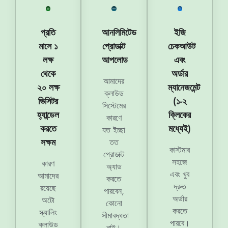
প্রতি
আনলিমিটেড
ইজি
মাসে ১
প্রোডাক্ট
চেকআউট
লক্ষ
আপলোড
এবং
থেকে
অর্ডার
আমাদের
২০ লক্ষ
ম্যানেজমেন্ট
ক্লাউড
ভিসিটর
(১-২
সিস্টেমের
হ্যান্ডেল
ক্লিকের
কারণে
করতে
মধ্যেই)
যত ইচ্ছা
সক্ষম
তত
কাস্টমার
প্রোডাক্ট
সহজে
কারণ
অ্যাড
এবং খুব
আমাদের
করতে
দ্রুত
রয়েছে
পারবেন,
অর্ডার
অটো
কোনো
করতে
স্ক্যালিং
সীমাবদ্ধতা
পারবে।
ক্লাউড
নাই।