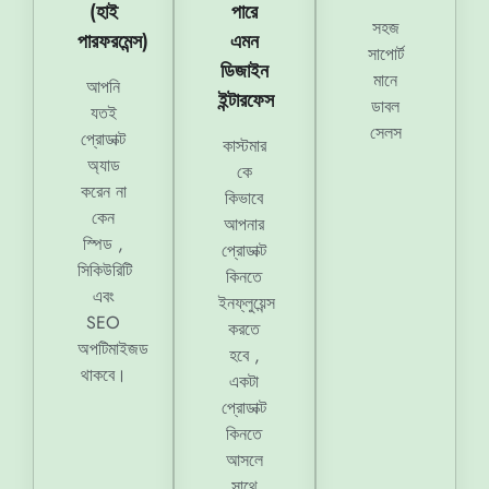
(হাই
পারে
সহজ
পারফরমেন্স)
এমন
সাপোর্ট
ডিজাইন
মানে
আপনি
ইন্টারফেস
ডাবল
যতই
সেলস
প্রোডাক্ট
কাস্টমার
অ্যাড
কে
করেন না
কিভাবে
কেন
আপনার
স্পিড ,
প্রোডাক্ট
সিকিউরিটি
কিনতে
এবং
ইনফ্লুয়েন্স
SEO
করতে
অপটিমাইজড
হবে ,
থাকবে।
একটা
প্রোডাক্ট
কিনতে
আসলে
সাথে