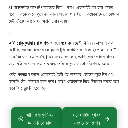
৪) লাইফটাইম সাপোর্ট থাকতেছে কিনা। কারণ ওয়েবসাইট হল চারা গাছের
মতো। একে পেলে পুষে বড় করলে অনেক ফল দিবে। ওয়েবসাইট কে রেগুলার
মেইনটেনেন্স করতে হয় স্মুথলি চলার জন্য।
.
আমি রোকুনুজ্জামান রাফি গত ৭ বছর ধরে
বাংলাদেশী বিভিন্ন কোম্পানি এবং
ছোট বড় অনেক বিজনেস কে কন্সালটেন্সি করেছি এবং নিজে হাতে আমাদের টীম
দিয়ে বিজনেস দাঁড় করেছি। এর মধ্যে অনেক ই-কমার্স বিজনেস ছিল যাদের
হাতে ঘড়ি আমাদের হাত ধরে এবং বর্তমানে খুবই ভালো পজিশন এ আছে।
একটা প্রপার ই-কমার্স ওয়েবসাইট তৈরী তে আমাদের ডেভেলপমেন্ট টীম এবং
মার্কেটিং টীম একসাথে কাজ করে। কারণ ওয়েবসাইট দিয়ে বিজনেস করতে হলে
মার্কেটিং ফ্রেন্ডলি হতে হবে।
আমি কমপ্লিট ই-
ওয়েবসাইট প্রাইস
কমার্স নিতে চাই
এবং ডেমো দেখুন