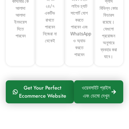
কাস্টমার কে
প্লাস
২৪/৭
লাইভ চ্যাট
আলাদা
বিভিন্ন কোর
একটিভ
সাপোর্ট যোগ
আলাদা
ফিচারস
রাখতে
করতে
ইনভয়েস
রয়েছে।
পারবেন
পারবেন এবং
দিতে
যেগুলো
নিজেরা না
WhatsApp
পারবেন
প্রয়োজন
থেকেই
ও অ্যাড
অনুসারে
করতে
ব্যবহার করা
পারবেন
যাবে।
Get Your Perfect
ওয়েবসাইট প্রাইস
Ecommerce Website
এবং ডেমো দেখুন