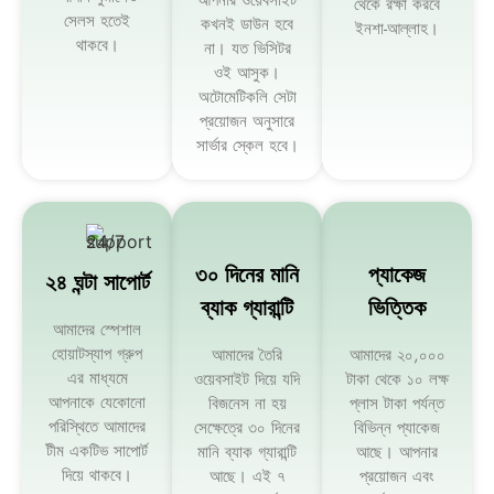
থেকে রক্ষা করবে
সেলস হতেই
কখনই ডাউন হবে
ইনশা-আল্লাহ।
থাকবে।
না। যত ভিসিটর
ওই আসুক।
অটোমেটিকলি সেটা
প্রয়োজন অনুসারে
সার্ভার স্কেল হবে।
৩০ দিনের মানি
প্যাকেজ
২৪ ঘন্টা সাপোর্ট
ব্যাক গ্যারান্টি
ভিত্তিক
আমাদের স্পেশাল
হোয়াটস্যাপ গ্রুপ
আমাদের তৈরি
আমাদের ২০,০০০
এর মাধ্যমে
ওয়েবসাইট দিয়ে যদি
টাকা থেকে ১০ লক্ষ
আপনাকে যেকোনো
বিজনেস না হয়
প্লাস টাকা পর্যন্ত
পরিস্থিতে আমাদের
সেক্ষেত্রে ৩০ দিনের
বিভিন্ন প্যাকেজ
টীম একটিভ সাপোর্ট
মানি ব্যাক গ্যারান্টি
আছে। আপনার
দিয়ে থাকবে।
আছে। এই ৭
প্রয়োজন এবং