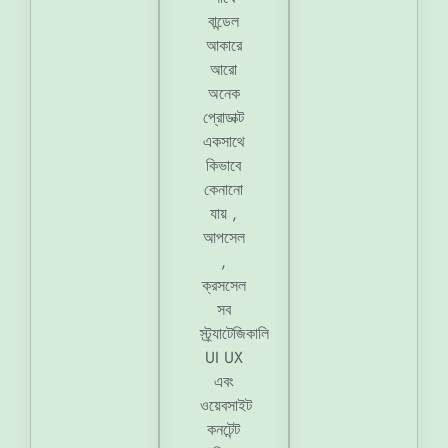
বান্ডেল
আকারে
আরো
অনেক
প্রোডাক্ট
একসাথে
কিভাবে
কেনানো
যায় ,
আপসেল
,
ক্রসসেল
সব
স্ট্র্যাটেজিকালি
UI UX
এবং
ওয়েবসাইট
কনটেন্ট