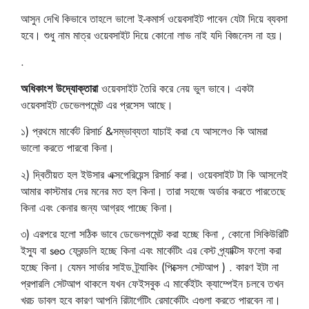
আসুন দেখি কিভাবে তাহলে ভালো ই-কমার্স ওয়েবসাইট পাবেন যেটা দিয়ে ব্যবসা
হবে। শুধু নাম মাত্র ওয়েবসাইট দিয়ে কোনো লাভ নাই যদি বিজনেস না হয়।
.
অধিকাংশ উদ্যোক্তারা
ওয়েবসাইট তৈরি করে নেয় ভুল ভাবে। একটা
ওয়েবসাইট ডেভেলপমেন্ট এর প্রসেস আছে।
১) প্রথমে মার্কেট রিসার্চ &সম্ভাব্যতা যাচাই করা যে আসলেও কি আমরা
ভালো করতে পারবো কিনা।
২) দ্বিতীয়ত হল ইউসার এক্সপেরিয়েন্স রিসার্চ করা। ওয়েবসাইট টা কি আসলেই
আমার কাস্টমার দের মনের মত হল কিনা। তারা সহজে অর্ডার করতে পারতেছে
কিনা এবং কেনার জন্য আগ্রহ পাচ্ছে কিনা।
৩) এরপরে হলো সঠিক ভাবে ডেভেলপমেন্ট করা হচ্ছে কিনা , কোনো সিকিউরিটি
ইস্যু বা seo ফ্রেন্ডলি হচ্ছে কিনা এবং মার্কেটিং এর বেস্ট প্র্যাক্টিস ফলো করা
হচ্ছে কিনা। যেমন সার্ভার সাইড ট্র্যাকিং (পিক্সেল সেটআপ ) . কারণ ইটা না
প্রপারলি সেটআপ থাকলে যখন ফেইসবুক এ মার্কেইটং ক্যাম্পেইন চলবে তখন
খরচ ডাবল হবে কারণ আপনি রিটার্গেটিং রেমার্কেটিং এগুলা করতে পারবেন না।