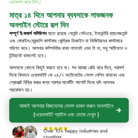
ডেভেলপ করে নিন👇
মাত্র ১৪ দিনে আপনার ব্যবসাকে লাভজনক
অনলাইন স্টোরে রূপ দিন
সম্পূর্ণ ই-কমার্স
সলিউশন
যাতে রয়েছে পেমেন্ট গেটওয়ে, ইনভেন্টরি ম্যানেজমেন্ট
এবং মোবাইল-ফ্রেন্ডলি কাস্টমার কেন্দ্রিক ডিজাইন যা ভিজিটরদের কাস্টমারে
পরিণত করে। আপনার কম্পিউটার থাকা লাগবেই এমন টা না, শুধু স্মার্টফোন ও
ইন্টারনেট থাকলেই হবে।
আপনাকে কোনো কিছুই করতে হবে না। সব আমরা রেডি করে দিবে, পরামর্শ
দিবো কিভাবে ওয়েবসাইট কে ২৪/৭ অটোমেটেড সেলস মেশিন বানাবেন এবং
প্রোডাক্ট বিক্রি করার জন্য প্রপার মার্কেটিং সাপোর্ট দিবো যদি আপনার
প্রয়োজন হয়।
আজই আপনার বিজনেসের সেলস ডাবল করুন অনলাইনে
(ওয়েবসাইট প্রাইস এবং ডেমো দেখুন )
Over 10+ happy industries and
counting