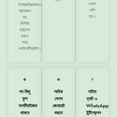
সেলস
ইনফ্রাস্ট্রাকচার।
বেশি
প্রয়োজন
হবে।
মত
ভিসিটর
হ্যান্ডেল
করতে
পারে
অটোমেটিক্যালি।
সব কিছু
অধিক
লাইভ
ফুল
সেলস
চ্যাট +
অপটিমাইজড
জেনারেট
WhatsApp
থাকবে
করতে
ইন্টিগ্রেশন