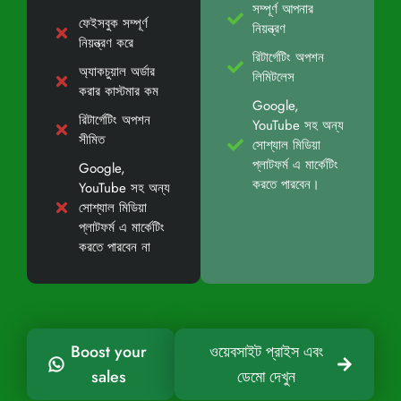
সম্পূর্ণ আপনার
ফেইসবুক সম্পূর্ণ
নিয়ন্ত্রণ
নিয়ন্ত্রণ করে
রিটার্গেটিং অপশন
অ্যাকচুয়াল অর্ডার
লিমিটলেস
করার কাস্টমার কম
Google,
রিটার্গেটিং অপশন
YouTube সহ অন্য
সীমিত
সোশ্যাল মিডিয়া
প্লাটফর্ম এ মার্কেটিং
Google,
করতে পারবেন।
YouTube সহ অন্য
সোশ্যাল মিডিয়া
প্লাটফর্ম এ মার্কেটিং
করতে পারবেন না
Boost your
ওয়েবসাইট প্রাইস এবং
sales
ডেমো দেখুন