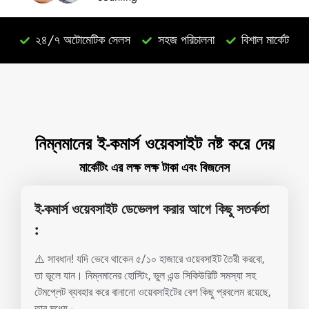
২৪/৭ অটোমেটিক সেলস
সহজ পরিচালনা
বিশাল মার্কেট
নিম্নমানের ই-কমার্স ওয়েবসাইট নষ্ট করে দেয়
মার্কেটিং এর লক্ষ লক্ষ টাকা এবং বিজনেস
ই-কমার্স ওয়েবসাইট ডেভেলপ করার আগে কিছু সতর্কতা
:
⚠️ সাবধান! যদি ভেবে থাকেন ৫/১০ হাজারে ওয়েবসাইট তৈরী করবো,
তা ভূলে যান। নিম্নমানের হোস্টিং, ভুল এন্ড সিকিউরিটি সমস্যা সহ
টেমপ্লেট ব্যবহার করে বানানো ওয়েবসাইটের বেশ কিছু প্রবলেম রয়েছে,
তার মধ্যে -