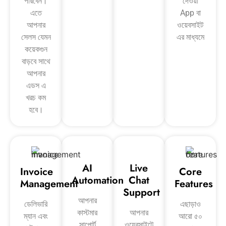
পারবেন।
দেওয়া
এতে
App বা
আপনার
ওয়েবসাইট
সেলস যেমন
এর মাধ্যমে
কয়েকগুন
বাড়বে সাথে
আপনার
এডস এ
খরচ কম
হবে।
AI
Live
Invoice
Core
Automation
Chat
Management
Features
Support
আপনার
ডেলিভারি
এছাড়াও
কাস্টমার
আপনার
ম্যান এবং
আরো ৫০
সাপোর্ট
ওয়েবসাইটে