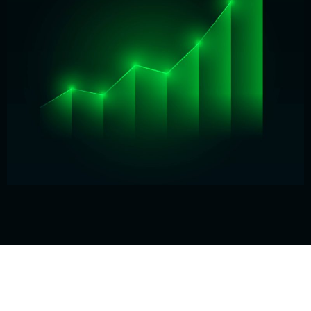
Mr. Abir
As a Dubai based business, my business is now
live and successfully running for their ruthless
support.
Mr. Saddam Hossain
They are very impactful for business growth. I
have also returned for my next project.