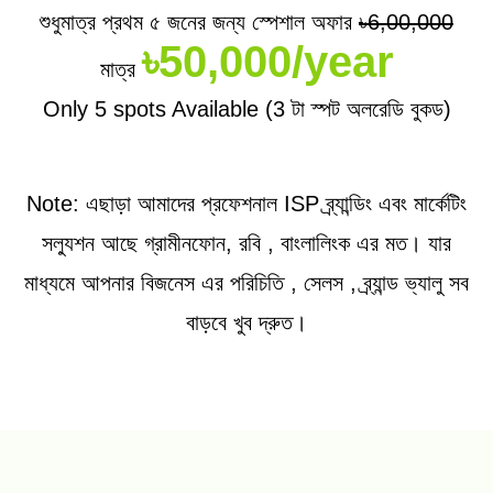
শুধুমাত্র প্রথম ৫ জনের জন্য স্পেশাল অফার
৳6,00,000
৳50,000/year
মাত্র
Only 5 spots Available (3 টা স্পট অলরেডি বুকড)
Note: এছাড়া আমাদের প্রফেশনাল ISP ব্র্যান্ডিং এবং মার্কেটিং
সল্যুশন আছে গ্রামীনফোন, রবি , বাংলালিংক এর মত। যার
মাধ্যমে আপনার বিজনেস এর পরিচিতি , সেলস , ব্র্যান্ড ভ্যালু সব
বাড়বে খুব দ্রুত।