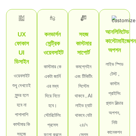
আনলিমিটেড
UX
কনভার্সন
সহজ
কাস্টোমাইজেশন
ফোকাস
সেন্ট্রিক
কাস্টমার
অপশন
UI
ওয়েবসাইট
সাপোর্ট
ডিসাইন
লাইভ স্পিড
কাস্টমার কে
কমপ্লেইন
টেস্ট ,
ওয়েবসাইট
একটা জার্নি
এবং টিকিটিং
কাস্টম
শুধু দেখতেই
এর মধ্য
সিস্টেম
প্রাইসিং
সুন্দর হলে
দিয়ে নিতে
থাকবে , AI
প্ল্যান বিল্ডার
হবে না
হবে।
লাইভ চ্যাট
অপশন,
পাশাপাশি
স্টোরিটেলিং
থাকবে যেটা
নিউ
কাস্টমার কি
প্রসেস
২৪/৭
কানেকশন
সহজে
ফলো করলে
সেলস