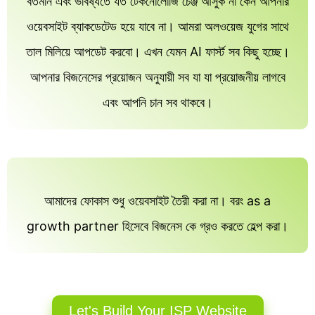
বর্তমান এবং ভবিষ্যতে যত টেকনোলোজি চেঞ্জ আসুক না কেন আপনার
ওয়েবসাইট ব্যাকডেটেড হয়ে যাবে না। আমরা অলওয়েজ যুগের সাথে
তাল মিলিয়ে আপডেট করবো। এখন যেমন AI ফার্স্ট সব কিছু হচ্ছে।
আপনার বিজনেসের প্রয়োজন অনুযায়ী সব যা যা প্রয়োজনীয় লাগবে
এবং আপনি চান সব থাকবে।
আমাদের ফোকাস শুধু ওয়েবসাইট তৈরী করা না। বরং as a
growth partner হিসেবে বিজনেস কে গ্রও করতে হেল্প করা।
Let's Build Your ISP Website