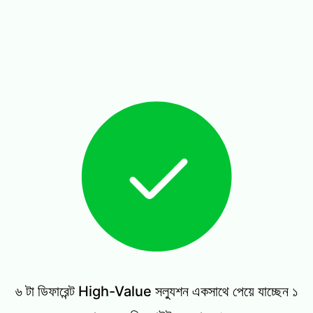
৬ টা ডিফারেন্ট High-Value সল্যুশন একসাথে পেয়ে যাচ্ছেন ১