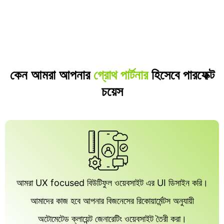
কেন আমরা আপনার
গ্রোথ পার্টনার
হিসেবে পারফেক্ট
চয়েস
আমরা UX focused বিউটিফুল ওয়েবসাইট এর UI ডিসাইন করি।
আমাদের কাজ হবে আপনার বিজনেসের রিকোয়ার্মেন্টস অনুযায়ী
অটোমেটেড ক্লায়েন্ট জেনারেটিং ওয়েবসাইট তৈরী করা।