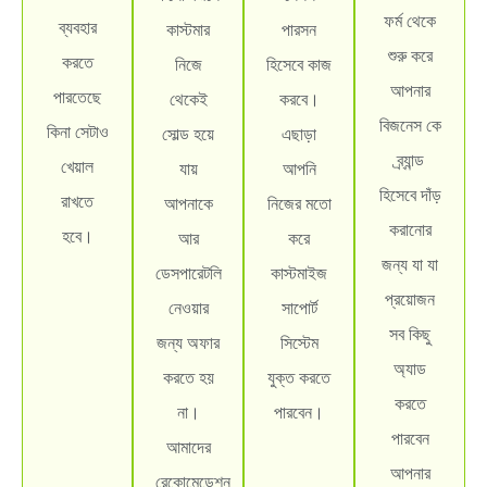
ফর্ম থেকে
ব্যবহার
কাস্টমার
পারসন
শুরু করে
করতে
নিজে
হিসেবে কাজ
আপনার
পারতেছে
থেকেই
করবে।
বিজনেস কে
কিনা সেটাও
সোল্ড হয়ে
এছাড়া
ব্র্যান্ড
খেয়াল
যায়
আপনি
হিসেবে দাঁড়
রাখতে
আপনাকে
নিজের মতো
করানোর
হবে।
আর
করে
জন্য যা যা
ডেসপারেটলি
কাস্টমাইজ
প্রয়োজন
নেওয়ার
সাপোর্ট
সব কিছু
জন্য অফার
সিস্টেম
অ্যাড
করতে হয়
যুক্ত করতে
করতে
না।
পারবেন।
পারবেন
আমাদের
আপনার
রেকোমেন্ডেশন